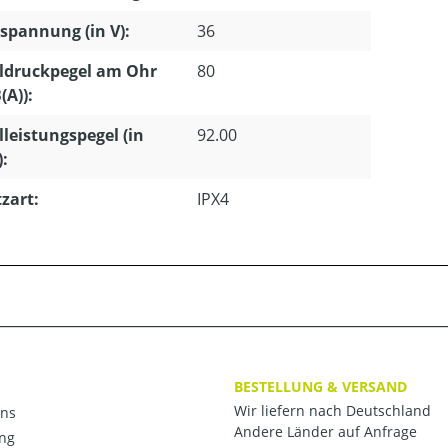
pannung (in V):
36
ldruckpegel am Ohr
80
(A)):
lleistungspegel (in
92.00
):
zart:
IPX4
BESTELLUNG & VERSAND
Wir liefern nach Deutschland
ns
Andere Länder auf Anfrage
ng