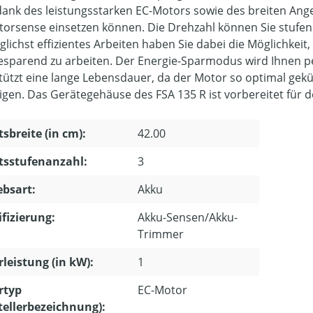
dank des leistungsstarken EC-Motors sowie des breiten Ang
torsense einsetzen können. Die Drehzahl können Sie stufen
glichst effizientes Arbeiten haben Sie dabei die Möglichkeit
esparend zu arbeiten. Der Energie-Sparmodus wird Ihnen per 
tützt eine lange Lebensdauer, da der Motor so optimal gekühl
nigen. Das Gerätegehäuse des FSA 135 R ist vorbereitet für 
tsbreite (in cm):
42.00
tsstufenanzahl:
3
ebsart:
Akku
ifizierung:
Akku-Sensen/Akku-
Trimmer
leistung (in kW):
1
rtyp
EC-Motor
tellerbezeichnung):