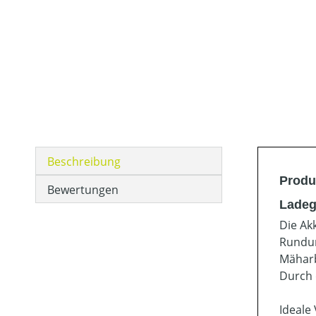
Beschreibung
Produ
Bewertungen
Ladeg
Die Ak
Rundum
Mäharb
Durch 
Ideale