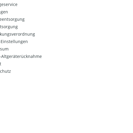
eservice
ngen
ieentsorgung
ntsorgung
kungsverordnung
Einstellungen
ssum
o-Altgeräterücknahme
t
chutz