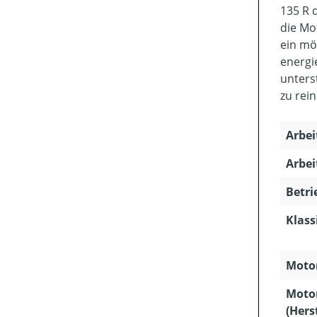
135 R 
die Mo
ein mö
energi
unters
zu rei
Arbei
Arbei
Betri
Klass
Motor
Moto
(Hers