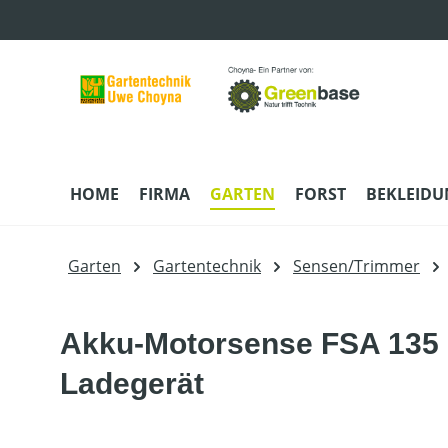
m Hauptinhalt springen
Zur Suche springen
Zur Hauptnavigation springen
HOME
FIRMA
GARTEN
FORST
BEKLEID
Garten
Gartentechnik
Sensen/Trimmer
Akku-Motorsense FSA 135 R
Ladegerät