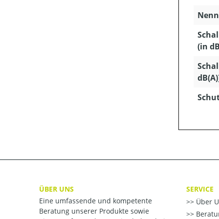
Nenns
Schal
(in dB
Schal
dB(A)
Schut
ÜBER UNS
SERVICE
Eine umfassende und kompetente
Über U
Beratung unserer Produkte sowie
Beratu