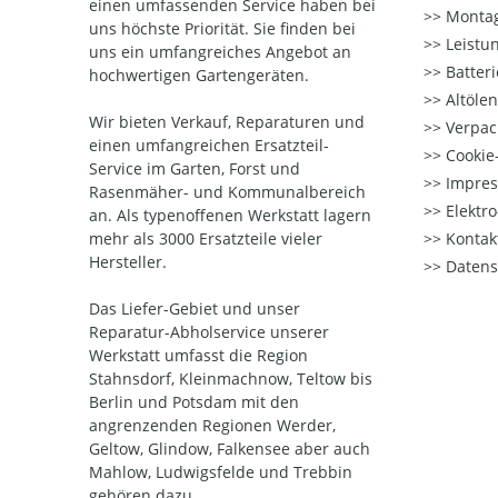
einen umfassenden Service haben bei
Montag
uns höchste Priorität. Sie finden bei
Leistu
uns ein umfangreiches Angebot an
Batter
hochwertigen Gartengeräten.
Altöle
Wir bieten Verkauf, Reparaturen und
Verpac
einen umfangreichen Ersatzteil-
Cookie-
Service im Garten, Forst und
Impre
Rasenmäher- und Kommunalbereich
Elektr
an. Als typenoffenen Werkstatt lagern
mehr als 3000 Ersatzteile vieler
Kontak
Hersteller.
Datens
Das Liefer-Gebiet und unser
Reparatur-Abholservice unserer
Werkstatt umfasst die Region
Stahnsdorf, Kleinmachnow, Teltow bis
Berlin und Potsdam mit den
angrenzenden Regionen Werder,
Geltow, Glindow, Falkensee aber auch
Mahlow, Ludwigsfelde und Trebbin
gehören dazu.