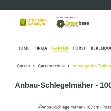
m Hauptinhalt springen
Zur Suche springen
Zur Hauptnavigation springen
HOME
FIRMA
GARTEN
FORST
BEKLEID
Garten
Gartentechnik
Anbaugeräte Trakto
Anbau-Schlegelmäher - 100
Bildergalerie überspringen