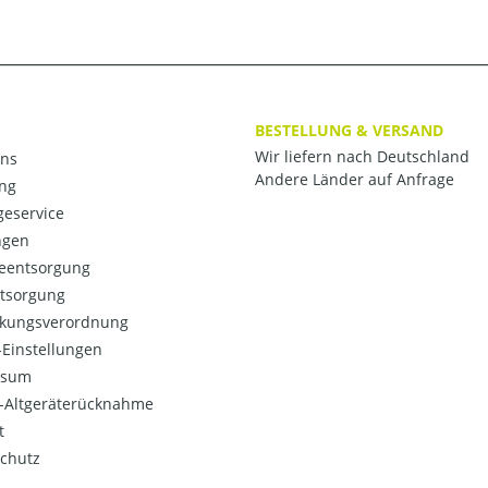
BESTELLUNG & VERSAND
Wir liefern nach Deutschland
ns
Andere Länder auf Anfrage
ng
eservice
ngen
ieentsorgung
ntsorgung
kungsverordnung
Einstellungen
ssum
o-Altgeräterücknahme
t
chutz