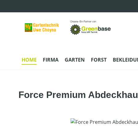
m Hauptinhalt springen
Zur Suche springen
Zur Hauptnavigation springen
HOME
FIRMA
GARTEN
FORST
BEKLEID
Force Premium Abdeckha
Bildergalerie überspringen