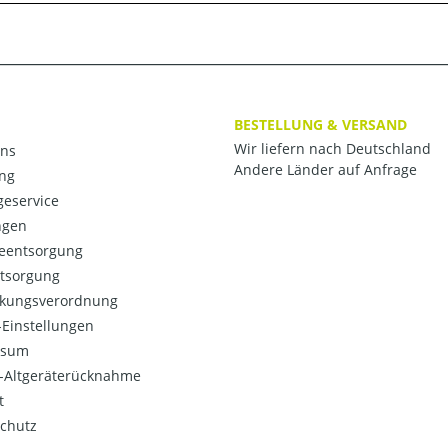
BESTELLUNG & VERSAND
Wir liefern nach Deutschland
ns
Andere Länder auf Anfrage
ng
eservice
ngen
ieentsorgung
ntsorgung
kungsverordnung
Einstellungen
ssum
o-Altgeräterücknahme
t
chutz