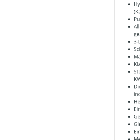
Hy
(K
Pu
Al
ge
3-
Sc
Ma
Kl
St
KW
Di
in
He
Ei
Ge
Gl
Ei
Me