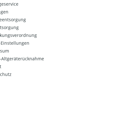
eservice
ngen
ieentsorgung
ntsorgung
kungsverordnung
Einstellungen
ssum
o-Altgeräterücknahme
t
chutz