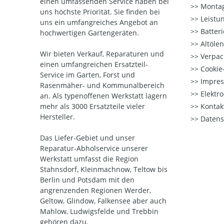
einen umfassenden Service haben bei
Montag
uns höchste Priorität. Sie finden bei
Leistu
uns ein umfangreiches Angebot an
Batter
hochwertigen Gartengeräten.
Altöle
Wir bieten Verkauf, Reparaturen und
Verpac
einen umfangreichen Ersatzteil-
Cookie-
Service im Garten, Forst und
Impre
Rasenmäher- und Kommunalbereich
Elektr
an. Als typenoffenen Werkstatt lagern
mehr als 3000 Ersatzteile vieler
Kontak
Hersteller.
Datens
Das Liefer-Gebiet und unser
Reparatur-Abholservice unserer
Werkstatt umfasst die Region
Stahnsdorf, Kleinmachnow, Teltow bis
Berlin und Potsdam mit den
angrenzenden Regionen Werder,
Geltow, Glindow, Falkensee aber auch
Mahlow, Ludwigsfelde und Trebbin
gehören dazu.