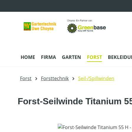
m Hauptinhalt springen
Zur Suche springen
Zur Hauptnavigation springen
HOME
FIRMA
GARTEN
FORST
BEKLEID
Forst
Forsttechnik
Seil-/Spillwinden
Forst-Seilwinde Titanium 5
Bildergalerie überspringen