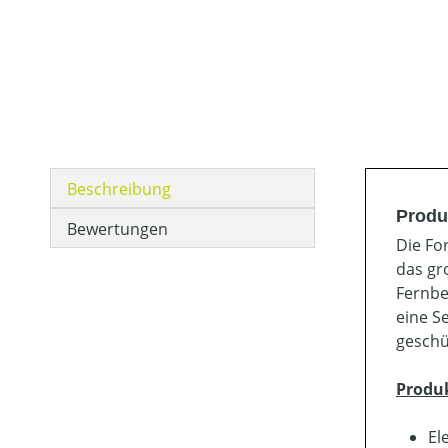
Beschreibung
Produ
Bewertungen
Die Fo
das gr
Fernbe
eine S
geschü
Produ
El