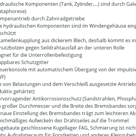
draulische Komponenten (Tank, Zylinder,...) sind durch Gal
ataphorese)
mpenantrieb durch Zahnradgetriebe
le hydraulischen Komponenten sind im Windengehäuse ein
schützt
Lamellenkupplung aus dickerem Blech, deshalb kommt es in
hutzbolzen gegen Seildrahtausfall an der unteren Rolle
gnet für die Unterrollenbefestigung
appbares Schutzgitter
euerkonsole mit automatischem Übergang von der impulsiv
F)
e von Belastungen und dem Verschleiß ausgesetzte Antriebs
duktiv gehärtet)
rvorragender Antikorrosionsschutz (Sandstrahlen, Phospha
n großer Durchmesser und die Breite des Bremsbandes sorg
naue Einstellung des Bremsbandes trägt zum leichteren Abr
eichmäßiges Aufwickeln des Drahtseiles auf die Trommel
ngebaute geschlossene Kugellager FAG, Schmierung ist nicht
hr Aufnahmeraum für Forstketten und anderes Kleinzubeh