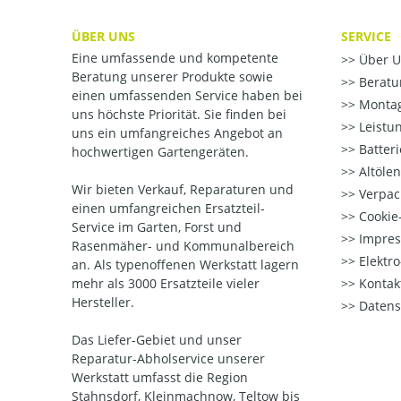
ÜBER UNS
SERVICE
Eine umfassende und kompetente
Über U
Beratung unserer Produkte sowie
Beratu
einen umfassenden Service haben bei
Montag
uns höchste Priorität. Sie finden bei
Leistu
uns ein umfangreiches Angebot an
Batter
hochwertigen Gartengeräten.
Altöle
Wir bieten Verkauf, Reparaturen und
Verpac
einen umfangreichen Ersatzteil-
Cookie-
Service im Garten, Forst und
Impre
Rasenmäher- und Kommunalbereich
Elektr
an. Als typenoffenen Werkstatt lagern
mehr als 3000 Ersatzteile vieler
Kontak
Hersteller.
Datens
Das Liefer-Gebiet und unser
Reparatur-Abholservice unserer
Werkstatt umfasst die Region
Stahnsdorf, Kleinmachnow, Teltow bis