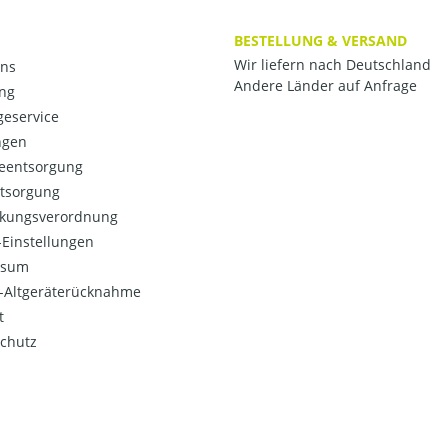
BESTELLUNG & VERSAND
Wir liefern nach Deutschland
ns
Andere Länder auf Anfrage
ng
eservice
ngen
ieentsorgung
ntsorgung
kungsverordnung
Einstellungen
ssum
o-Altgeräterücknahme
t
chutz