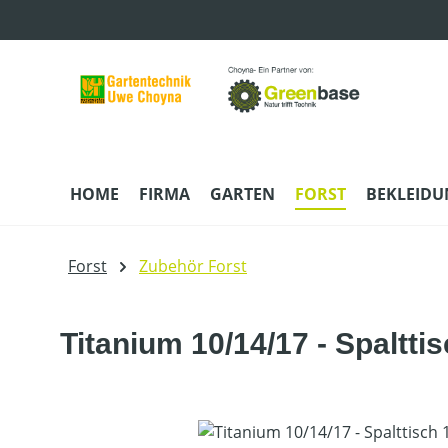
m Hauptinhalt springen
Zur Suche springen
Zur Hauptnavigation springen
HOME
FIRMA
GARTEN
FORST
BEKLEID
Forst
Zubehör Forst
Titanium 10/14/17 - Spalttis
Bildergalerie überspringen