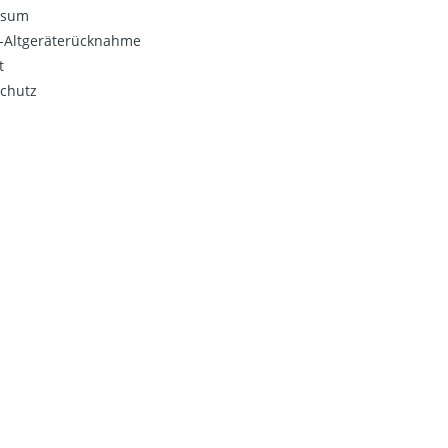
ssum
o-Altgeräterücknahme
t
chutz