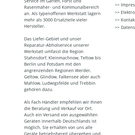
Service im Garten, Forst und
Impre
Rasenmäher- und Kommunalbereich
Elektr
an. Als typenoffenen Werkstatt lagern
mehr als 3000 Ersatzteile vieler
Kontak
Hersteller.
Datens
Das Liefer-Gebiet und unser
Reparatur-Abholservice unserer
Werkstatt umfasst die Region
Stahnsdorf, Kleinmachnow, Teltow bis
Berlin und Potsdam mit den
angrenzenden Regionen Werder,
Geltow, Glindow, Falkensee aber auch
Mahlow, Ludwigsfelde und Trebbin
gehören dazu.
Als Fach-Händler empfehlen wir Ihnen
die Beratung und Verkauf vor Ort.
Auch ein Versand von ausgewählten
Geräten innerhalb Deutschlands ist
möglich. Sie erhalten von uns alle
Geräte betriebsbereit übergeben und