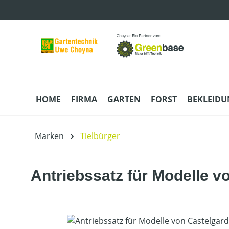
m Hauptinhalt springen
Zur Suche springen
Zur Hauptnavigation springen
HOME
FIRMA
GARTEN
FORST
BEKLEID
Marken
Tielbürger
Antriebssatz für Modelle vo
Bildergalerie überspringen