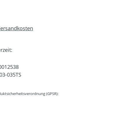
 Versandkosten
rzeit:
0012538
03-035TS
uktsicherheitsverordnung (GPSR):