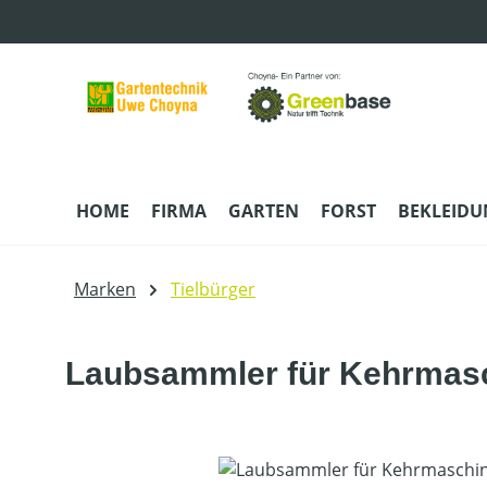
m Hauptinhalt springen
Zur Suche springen
Zur Hauptnavigation springen
HOME
FIRMA
GARTEN
FORST
BEKLEID
Marken
Tielbürger
Laubsammler für Kehrmasc
Bildergalerie überspringen