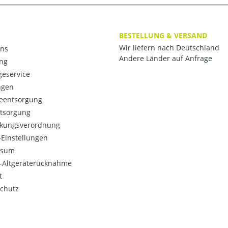
BESTELLUNG & VERSAND
Wir liefern nach Deutschland
ns
Andere Länder auf Anfrage
ng
eservice
ngen
ieentsorgung
ntsorgung
kungsverordnung
Einstellungen
ssum
o-Altgeräterücknahme
t
chutz