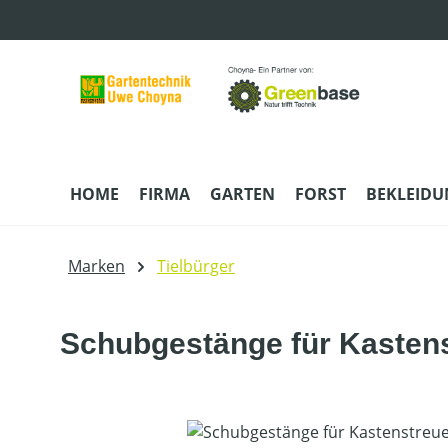
m Hauptinhalt springen
Zur Suche springen
Zur Hauptnavigation springen
HOME
FIRMA
GARTEN
FORST
BEKLEID
Marken
Tielbürger
Schubgestänge für Kasten
Bildergalerie überspringen