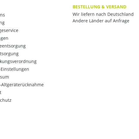
BESTELLUNG & VERSAND
Wir liefern nach Deutschland
ns
Andere Länder auf Anfrage
ng
eservice
ngen
ieentsorgung
ntsorgung
kungsverordnung
Einstellungen
ssum
o-Altgeräterücknahme
t
chutz