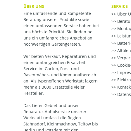
ÜBER UNS
SERVICE
Eine umfassende und kompetente
Über U
Beratung unserer Produkte sowie
Beratu
einen umfassenden Service haben bei
Montag
uns höchste Priorität. Sie finden bei
Leistu
uns ein umfangreiches Angebot an
Batter
hochwertigen Gartengeräten.
Altöle
Wir bieten Verkauf, Reparaturen und
Verpac
einen umfangreichen Ersatzteil-
Cookie-
Service im Garten, Forst und
Impre
Rasenmäher- und Kommunalbereich
Elektr
an. Als typenoffenen Werkstatt lagern
mehr als 3000 Ersatzteile vieler
Kontak
Hersteller.
Datens
Das Liefer-Gebiet und unser
Reparatur-Abholservice unserer
Werkstatt umfasst die Region
Stahnsdorf, Kleinmachnow, Teltow bis
Berlin und Potsdam mit den