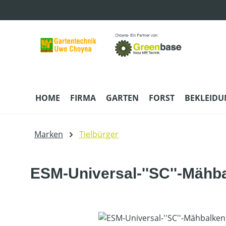
m Hauptinhalt springen
Zur Suche springen
Zur Hauptnavigation springen
HOME
FIRMA
GARTEN
FORST
BEKLEID
Marken
Tielbürger
ESM-Universal-''SC''-Mähb
Bildergalerie überspringen