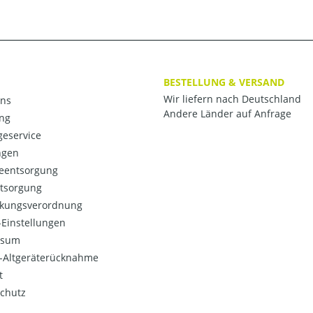
BESTELLUNG & VERSAND
Wir liefern nach Deutschland
ns
Andere Länder auf Anfrage
ng
eservice
ngen
ieentsorgung
ntsorgung
kungsverordnung
Einstellungen
ssum
o-Altgeräterücknahme
t
chutz