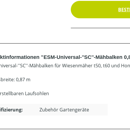
BEST
ktinformationen "ESM-Universal-''SC''-Mähbalken 0,
iversal-''SC''-Mähbalken für Wiesenmäher t50, t60 und Ho
sbreite: 0,87 m
erstellbaren Laufsohlen
ifizierung:
Zubehör Gartengeräte