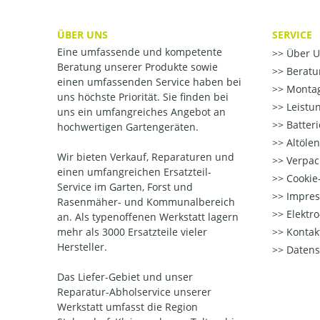
ÜBER UNS
SERVICE
Eine umfassende und kompetente
Über U
Beratung unserer Produkte sowie
Beratu
einen umfassenden Service haben bei
Montag
uns höchste Priorität. Sie finden bei
Leistu
uns ein umfangreiches Angebot an
Batter
hochwertigen Gartengeräten.
Altöle
Wir bieten Verkauf, Reparaturen und
Verpac
einen umfangreichen Ersatzteil-
Cookie-
Service im Garten, Forst und
Impre
Rasenmäher- und Kommunalbereich
Elektr
an. Als typenoffenen Werkstatt lagern
mehr als 3000 Ersatzteile vieler
Kontak
Hersteller.
Datens
Das Liefer-Gebiet und unser
Reparatur-Abholservice unserer
Werkstatt umfasst die Region