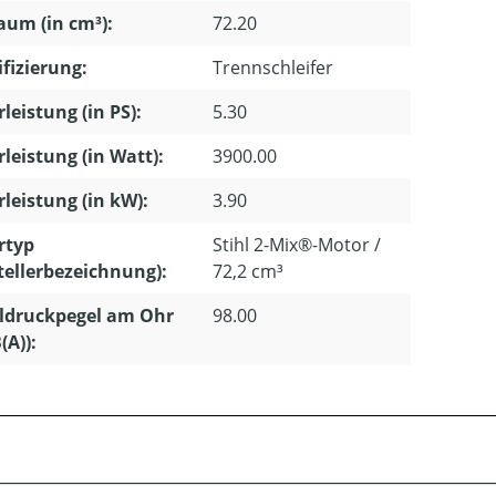
um (in cm³):
72.20
ifizierung:
Trennschleifer
leistung (in PS):
5.30
leistung (in Watt):
3900.00
leistung (in kW):
3.90
rtyp
Stihl 2-Mix®-Motor /
tellerbezeichnung):
72,2 cm³
ldruckpegel am Ohr
98.00
(A)):