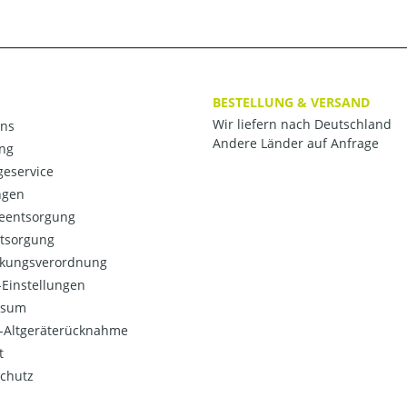
BESTELLUNG & VERSAND
Wir liefern nach Deutschland
ns
Andere Länder auf Anfrage
ng
eservice
ngen
ieentsorgung
ntsorgung
kungsverordnung
Einstellungen
ssum
o-Altgeräterücknahme
t
chutz