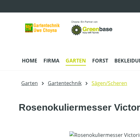
m Hauptinhalt springen
Zur Suche springen
Zur Hauptnavigation springen
HOME
FIRMA
GARTEN
FORST
BEKLEID
Garten
Gartentechnik
Sägen/Scheren
Rosenokuliermesser Victor
Bildergalerie überspringen