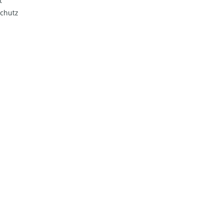
t
chutz