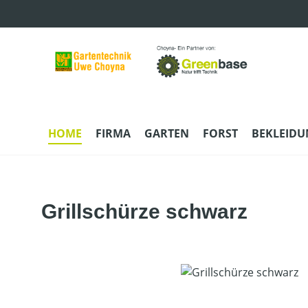
m Hauptinhalt springen
Zur Suche springen
Zur Hauptnavigation springen
HOME
FIRMA
GARTEN
FORST
BEKLEID
Grillschürze schwarz
Bildergalerie überspringen