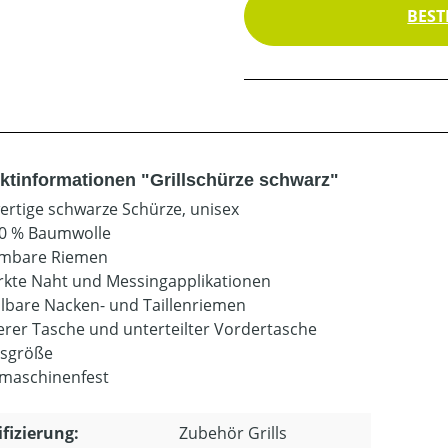
BEST
ktinformationen "Grillschürze schwarz"
rtige schwarze Schürze, unisex
0 % Baumwolle
mbare Riemen
rkte Naht und Messingapplikationen
llbare Nacken- und Taillenriemen
erer Tasche und unterteilter Vordertasche
tsgröße
maschinenfest
ifizierung:
Zubehör Grills