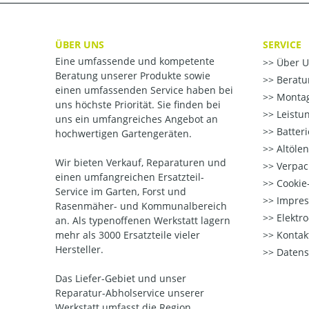
ÜBER UNS
SERVICE
Eine umfassende und kompetente
Über U
Beratung unserer Produkte sowie
Beratu
einen umfassenden Service haben bei
Montag
uns höchste Priorität. Sie finden bei
Leistu
uns ein umfangreiches Angebot an
Batter
hochwertigen Gartengeräten.
Altöle
Wir bieten Verkauf, Reparaturen und
Verpac
einen umfangreichen Ersatzteil-
Cookie-
Service im Garten, Forst und
Impre
Rasenmäher- und Kommunalbereich
Elektr
an. Als typenoffenen Werkstatt lagern
mehr als 3000 Ersatzteile vieler
Kontak
Hersteller.
Datens
Das Liefer-Gebiet und unser
Reparatur-Abholservice unserer
Werkstatt umfasst die Region