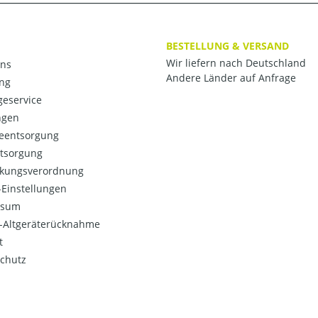
BESTELLUNG & VERSAND
Wir liefern nach Deutschland
ns
Andere Länder auf Anfrage
ng
eservice
ngen
ieentsorgung
ntsorgung
kungsverordnung
Einstellungen
ssum
o-Altgeräterücknahme
t
chutz