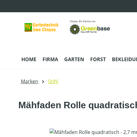
m Hauptinhalt springen
Zur Suche springen
Zur Hauptnavigation springen
HOME
FIRMA
GARTEN
FORST
BEKLEID
Marken
Stihl
Mähfaden Rolle quadratisc
Bildergalerie überspringen