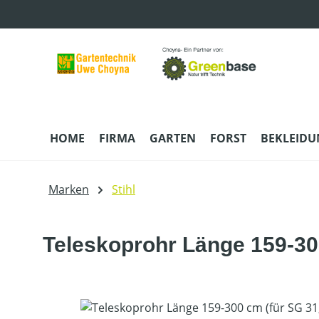
m Hauptinhalt springen
Zur Suche springen
Zur Hauptnavigation springen
HOME
FIRMA
GARTEN
FORST
BEKLEID
Marken
Stihl
Teleskoprohr Länge 159-30
Bildergalerie überspringen