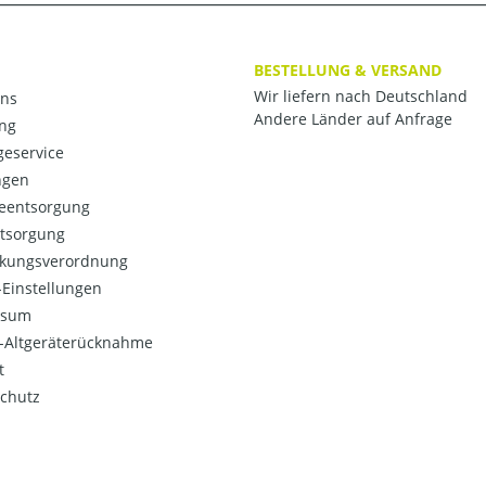
BESTELLUNG & VERSAND
Wir liefern nach Deutschland
ns
Andere Länder auf Anfrage
ng
eservice
ngen
ieentsorgung
ntsorgung
kungsverordnung
Einstellungen
ssum
o-Altgeräterücknahme
t
chutz