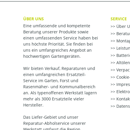
ÜBER UNS
SERVICE
Eine umfassende und kompetente
Über U
Beratung unserer Produkte sowie
Beratu
einen umfassenden Service haben bei
Montag
uns höchste Priorität. Sie finden bei
Leistu
uns ein umfangreiches Angebot an
Batter
hochwertigen Gartengeräten.
Altöle
Wir bieten Verkauf, Reparaturen und
Verpac
einen umfangreichen Ersatzteil-
Cookie-
Service im Garten, Forst und
Impre
Rasenmäher- und Kommunalbereich
Elektr
an. Als typenoffenen Werkstatt lagern
mehr als 3000 Ersatzteile vieler
Kontak
Hersteller.
Datens
Das Liefer-Gebiet und unser
Reparatur-Abholservice unserer
Werkstatt umfasst die Region