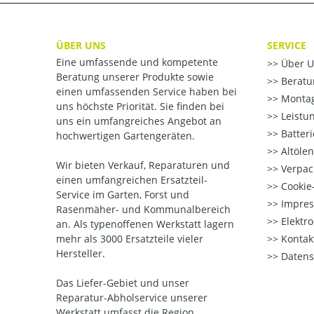
ÜBER UNS
SERVICE
Eine umfassende und kompetente
Über U
Beratung unserer Produkte sowie
Beratu
einen umfassenden Service haben bei
Montag
uns höchste Priorität. Sie finden bei
Leistu
uns ein umfangreiches Angebot an
Batter
hochwertigen Gartengeräten.
Altöle
Wir bieten Verkauf, Reparaturen und
Verpac
einen umfangreichen Ersatzteil-
Cookie-
Service im Garten, Forst und
Impre
Rasenmäher- und Kommunalbereich
Elektr
an. Als typenoffenen Werkstatt lagern
mehr als 3000 Ersatzteile vieler
Kontak
Hersteller.
Datens
Das Liefer-Gebiet und unser
Reparatur-Abholservice unserer
Werkstatt umfasst die Region