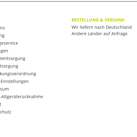
BESTELLUNG & VERSAND
Wir liefern nach Deutschland
ns
Andere Länder auf Anfrage
ng
eservice
ngen
ieentsorgung
ntsorgung
kungsverordnung
Einstellungen
ssum
o-Altgeräterücknahme
t
chutz