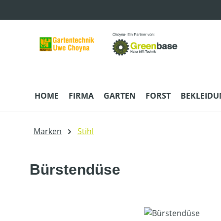
m Hauptinhalt springen
Zur Suche springen
Zur Hauptnavigation springen
HOME
FIRMA
GARTEN
FORST
BEKLEID
Marken
Stihl
Bürstendüse
Bildergalerie überspringen