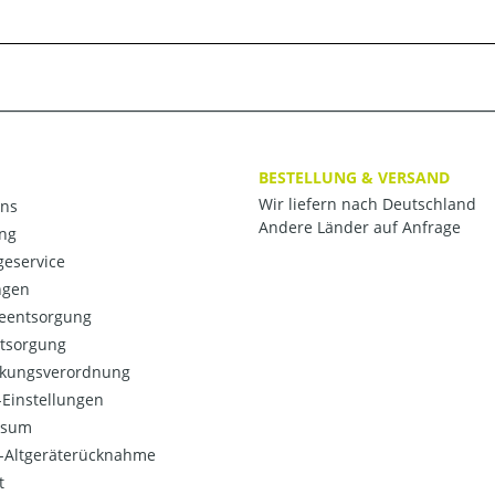
BESTELLUNG & VERSAND
Wir liefern nach Deutschland
ns
Andere Länder auf Anfrage
ng
eservice
ngen
ieentsorgung
ntsorgung
kungsverordnung
Einstellungen
ssum
o-Altgeräterücknahme
t