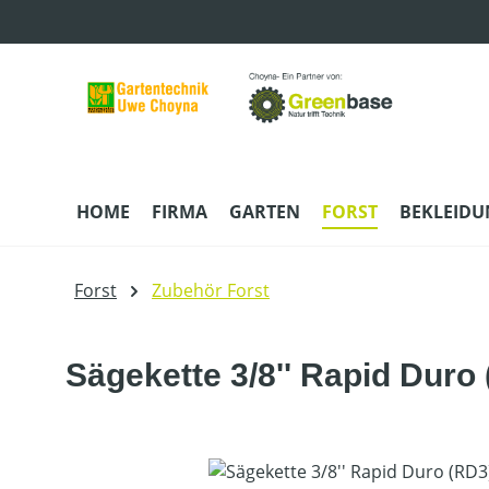
m Hauptinhalt springen
Zur Suche springen
Zur Hauptnavigation springen
HOME
FIRMA
GARTEN
FORST
BEKLEID
Forst
Zubehör Forst
Sägekette 3/8'' Rapid Duro
Bildergalerie überspringen