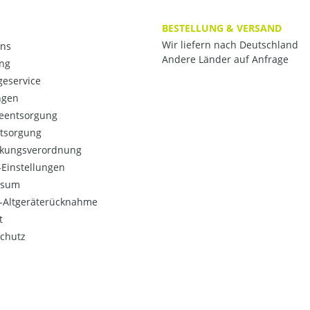
BESTELLUNG & VERSAND
Wir liefern nach Deutschland
ns
Andere Länder auf Anfrage
ng
eservice
ngen
ieentsorgung
ntsorgung
kungsverordnung
Einstellungen
ssum
o-Altgeräterücknahme
t
chutz