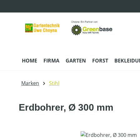
m Hauptinhalt springen
Zur Suche springen
Zur Hauptnavigation springen
HOME
FIRMA
GARTEN
FORST
BEKLEID
Marken
Stihl
Erdbohrer, Ø 300 mm
Bildergalerie überspringen