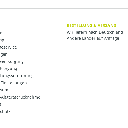
BESTELLUNG & VERSAND
Wir liefern nach Deutschland
ns
Andere Länder auf Anfrage
ng
eservice
ngen
ieentsorgung
ntsorgung
kungsverordnung
Einstellungen
ssum
o-Altgeräterücknahme
t
chutz