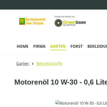
m Hauptinhalt springen
Zur Suche springen
Zur Hauptnavigation springen
HOME
FIRMA
GARTEN
FORST
BEKLEID
Garten
Betriebsstoffe
Motorenöl 10 W-30 - 0,6 Lit
Bildergalerie überspringen