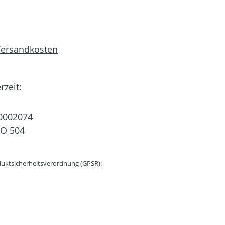
 Versandkosten
rzeit:
0002074
CO 504
uktsicherheitsverordnung (GPSR):