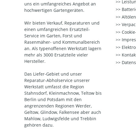
Leistu
uns ein umfangreiches Angebot an
Batter
hochwertigen Gartengeräten.
Altöle
Wir bieten Verkauf, Reparaturen und
Verpac
einen umfangreichen Ersatzteil-
Cookie-
Service im Garten, Forst und
Impre
Rasenmäher- und Kommunalbereich
Elektr
an. Als typenoffenen Werkstatt lagern
mehr als 3000 Ersatzteile vieler
Kontak
Hersteller.
Datens
Das Liefer-Gebiet und unser
Reparatur-Abholservice unserer
Werkstatt umfasst die Region
Stahnsdorf, Kleinmachnow, Teltow bis
Berlin und Potsdam mit den
angrenzenden Regionen Werder,
Geltow, Glindow, Falkensee aber auch
Mahlow, Ludwigsfelde und Trebbin
gehören dazu.