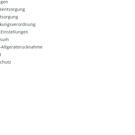
ngen
ieentsorgung
ntsorgung
kungsverordnung
Einstellungen
ssum
o-Altgeräterücknahme
t
chutz