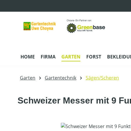
m Hauptinhalt springen
Zur Suche springen
Zur Hauptnavigation springen
HOME
FIRMA
GARTEN
FORST
BEKLEID
Garten
Gartentechnik
Sägen/Scheren
Schweizer Messer mit 9 Fu
Bildergalerie überspringen