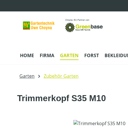
m Hauptinhalt springen
Zur Suche springen
Zur Hauptnavigation springen
HOME
FIRMA
GARTEN
FORST
BEKLEID
Garten
Zubehör Garten
Trimmerkopf S35 M10
Bildergalerie überspringen