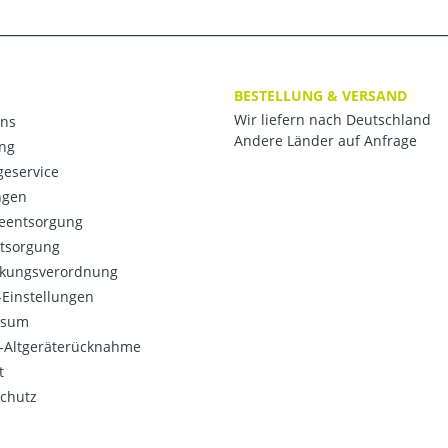
BESTELLUNG & VERSAND
Wir liefern nach Deutschland
ns
Andere Länder auf Anfrage
ng
eservice
ngen
ieentsorgung
ntsorgung
kungsverordnung
Einstellungen
ssum
o-Altgeräterücknahme
t
chutz