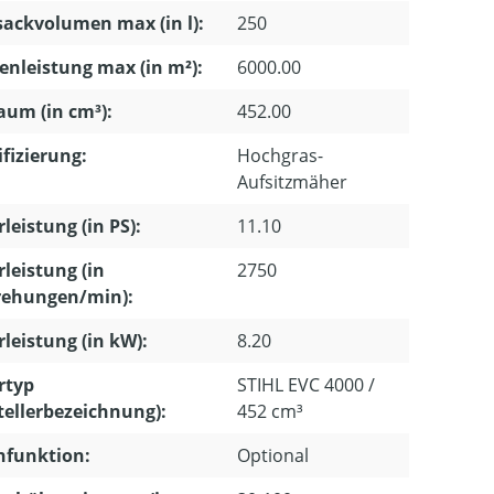
ackvolumen max (in l):
250
enleistung max (in m²):
6000.00
um (in cm³):
452.00
ifizierung:
Hochgras-
Aufsitzmäher
leistung (in PS):
11.10
leistung (in
2750
ehungen/min):
leistung (in kW):
8.20
rtyp
STIHL EVC 4000 /
tellerbezeichnung):
452 cm³
hfunktion:
Optional