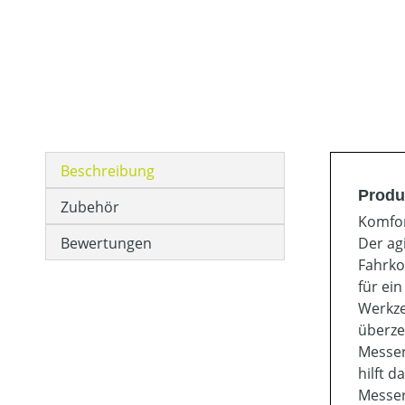
Beschreibung
Produ
Zubehör
Komfor
Bewertungen
Der ag
Fahrko
für ei
Werkze
überze
Messer
hilft 
Messer