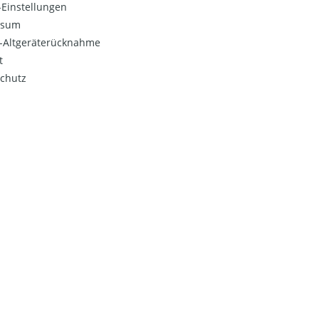
Einstellungen
ssum
o-Altgeräterücknahme
t
chutz