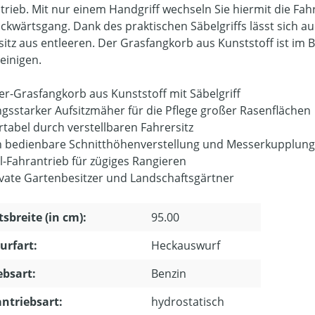
trieb. Mit nur einem Handgriff wechseln Sie hiermit die Fa
ckwärtsgang. Dank des praktischen Säbelgriffs lässt sich 
sitz aus entleeren. Der Grasfangkorb aus Kunststoff ist im 
reinigen.
ter-Grasfangkorb aus Kunststoff mit Säbelgriff
ngsstarker Aufsitzmäher für die Pflege großer Rasenflächen
tabel durch verstellbaren Fahrersitz
h bedienbare Schnitthöhenverstellung und Messerkupplung
l-Fahrantrieb für zügiges Rangieren
ivate Gartenbesitzer und Landschaftsgärtner
tsbreite (in cm):
95.00
urfart:
Heckauswurf
ebsart:
Benzin
ntriebsart:
hydrostatisch