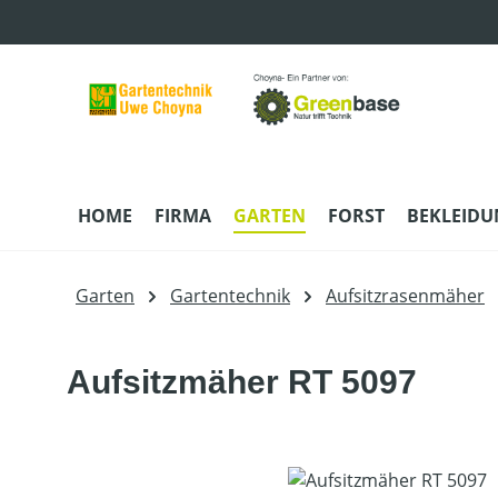
m Hauptinhalt springen
Zur Suche springen
Zur Hauptnavigation springen
HOME
FIRMA
GARTEN
FORST
BEKLEID
Garten
Gartentechnik
Aufsitzrasenmäher
Aufsitzmäher RT 5097
Bildergalerie überspringen