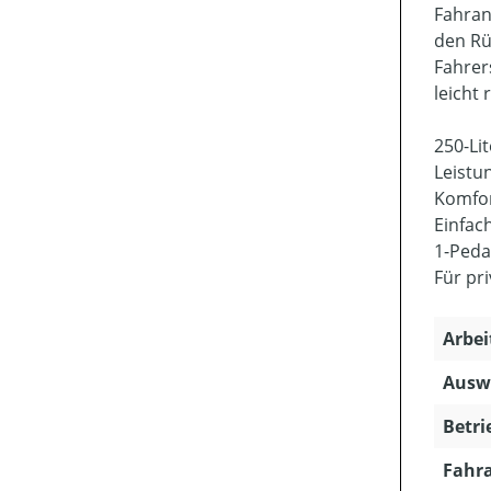
Fahran
den Rü
Fahrer
leicht 
250-Li
Leistu
Komfor
Einfac
1-Peda
Für pr
Arbei
Ausw
Betri
Fahra