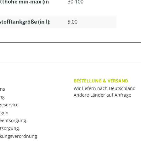
tthöhe min-max (in
30-100
stofftankgröße (in l):
9.00
BESTELLUNG & VERSAND
Wir liefern nach Deutschland
ns
Andere Länder auf Anfrage
ng
eservice
ngen
ieentsorgung
ntsorgung
kungsverordnung