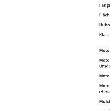
Fangs
Fläch
Hubra
Klass
Motor
Motor
Umdr
Motor
Moto
(Hers
Mulc