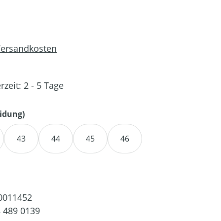
 Versandkosten
rzeit: 2 - 5 Tage
auswählen
idung)
43
44
45
46
0011452
 489 0139