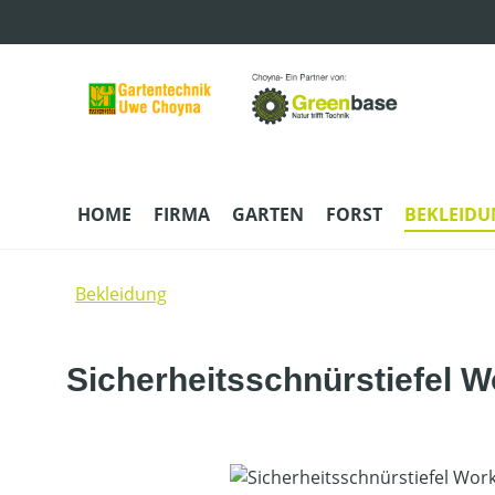
m Hauptinhalt springen
Zur Suche springen
Zur Hauptnavigation springen
HOME
FIRMA
GARTEN
FORST
BEKLEID
Bekleidung
Sicherheitsschnürstiefel W
Bildergalerie überspringen