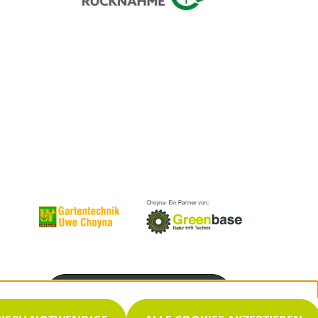
Servicenummer
03329 696893