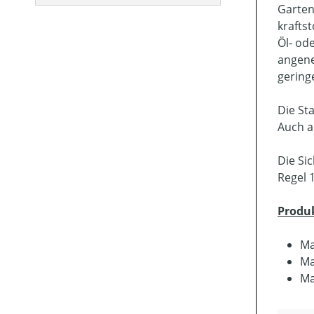
Garten
krafts
Öl- od
angene
gering
Die St
Auch a
Die Si
Regel 
Produ
Ma
Ma
Ma