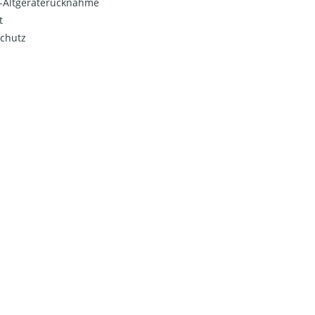
o-Altgeräterücknahme
t
chutz